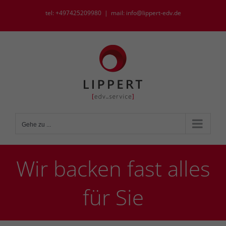
Zum
tel: +497425209980
|
mail: info@lippert-edv.de
Inhalt
springen
Gehe zu ...
Wir backen fast alles
für Sie