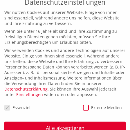
Datenschutzeinstellungen
Gesellschafter zusätzlich die Aufgaben des Seniors.
Wir wünschen Herrn Lippert gute Besserung und
Wir nutzen Cookies auf unserer Website. Einige von ihnen
sind essenziell, während andere uns helfen, diese Website
Herr Sauer viel Erfolg.
und Ihre Erfahrung zu verbessern.
Wenn Sie unter 16 Jahre alt sind und Ihre Zustimmung zu
-> zurück
freiwilligen Diensten geben möchten, müssen Sie Ihre
Erziehungsberechtigten um Erlaubnis bitten.
Wir verwenden Cookies und andere Technologien auf unserer
Website. Einige von ihnen sind essenziell, während andere
uns helfen, diese Website und Ihre Erfahrung zu verbessern.
Personenbezogene Daten können verarbeitet werden (z. B. IP-
Adressen), z. B. für personalisierte Anzeigen und Inhalte oder
Anzeigen- und Inhaltsmessung.
Weitere Informationen über
die Verwendung Ihrer Daten finden Sie in unserer
Datenschutzerklärung
.
Sie können Ihre Auswahl jederzeit
unter
Einstellungen
widerrufen oder anpassen.
Datenschutzeinstellungen
Essenziell
Externe Medien
Alle akzeptieren