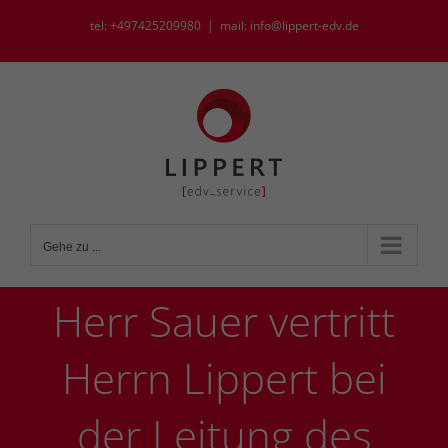
Zum
tel: +497425209980
|
mail: info@lippert-edv.de
Inhalt
springen
Gehe zu ...
Herr Sauer vertritt
Herrn Lippert bei
der Leitung des