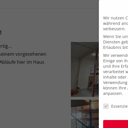
Wir nutzen C
während ande
verbessern.
e
Wenn Sie unt
Diensten ge
ertig…
Erlaubnis bit
an seinem vorgesehenen
Wir verwend
Einige von i
e Abläufe hier im Haus
und Ihre Erf
verarbeitet w
Inhalte oder
Verwendung I
können Ihre 
anpassen.
Datenschutze
Essenzie