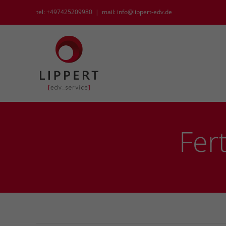
Zum
tel: +497425209980
|
mail: info@lippert-edv.de
Inhalt
springen
Fert